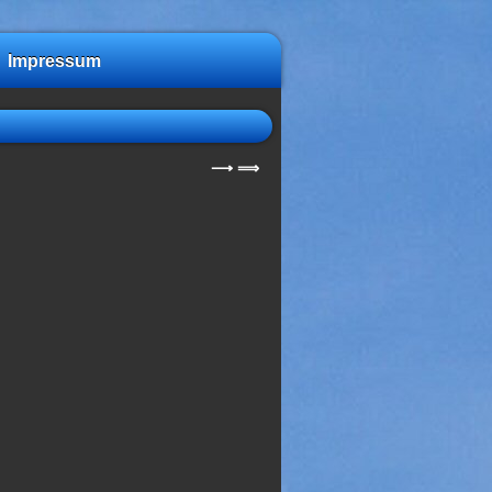
Impressum
⟶
⟹