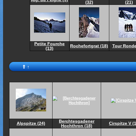
(32)
(21)
Petite Fourche
Rochefortgrat (18)
Tour Ronde
(13)
⇑
↑
Berchtesgadener
Alpspitze (24)
Cirspitze V (
Hochthron (18)