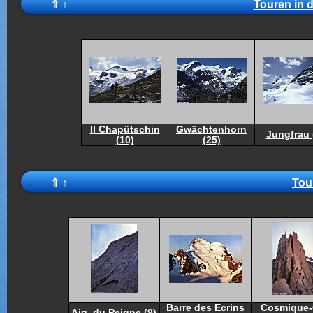
⇑
↑
Touren in d
Il Chapütschin
Gwächtenhorn
Jungfrau 
(10)
(25)
⇑
↑
Tou
Barre des Ecrins
Cosmique-
Aig. du Peigne (9)