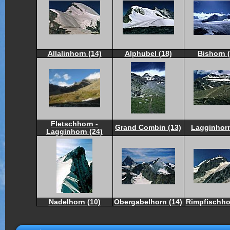
Allalinhorn (14)
Alphubel (18)
Bishorn (
Fletschhorn -
Grand Combin (13)
Lagginhorn
Lagginhorn (24)
Nadelhorn (10)
Obergabelhorn (14)
Rimpfischho