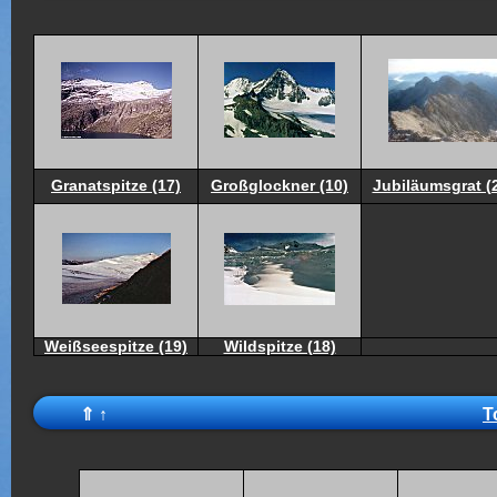
Granatspitze (17)
Großglockner (10)
Jubiläumsgrat (
Weißseespitze (19)
Wildspitze (18)
⇑
↑
T