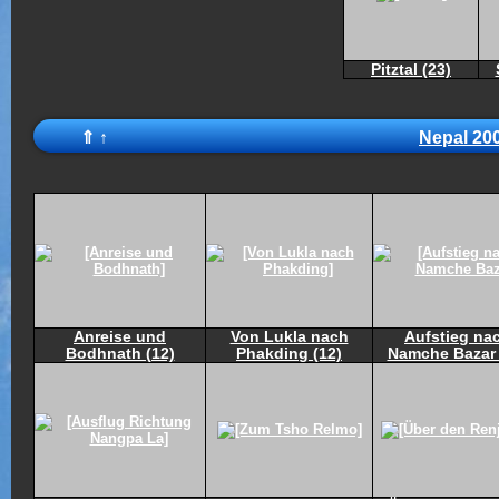
Pitztal (23)
⇑
↑
Nepal 20
Anreise und
Von Lukla nach
Aufstieg na
Bodhnath (12)
Phakding (12)
Namche Bazar 