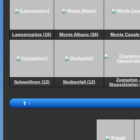
Lamsenspitze (16)
Monte Albano (26)
Monte Casale 
Zugspitze 
Schweifinen (12)
Stuibenfall (12)
Stopselzieher 
⇑
↑