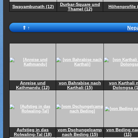
Durbar-Square und
Swayambunath (12)
Höhenprofile 
Thamel (12)
⇑
↑
Nepa
Anreise und
von Bahrabise nach
von Karthali 
Kathmandu (12)
Karthali (15)
Dolongsa (1
Aufstieg in das
vom Dschungelcamp
von Beding na
Rolwaling-Tal (18)
nach Beding (15)
(11)