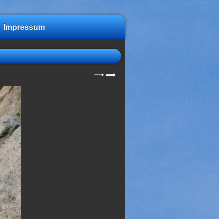
Impressum
⟶
⟹