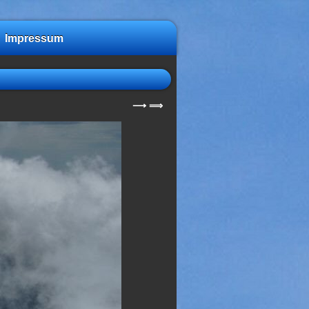
Impressum
⟶
⟹