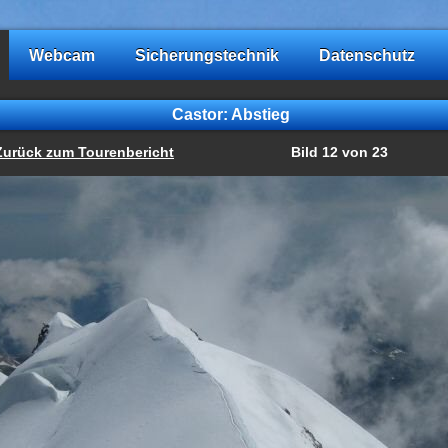
Webcam
Sicherungstechnik
Datenschutz
Castor: Abstieg
Zurück zum Tourenbericht
Bild 12 von 23