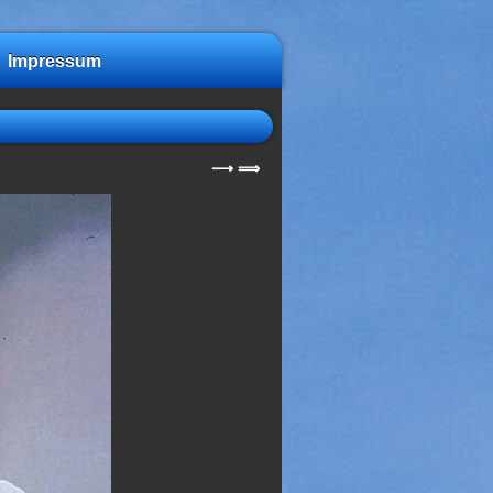
Impressum
⟶
⟹