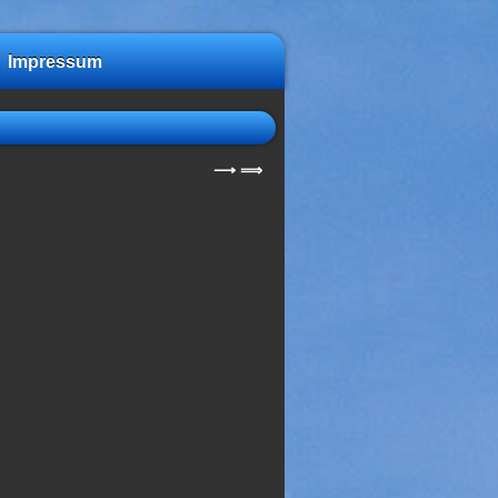
Impressum
⟶
⟹