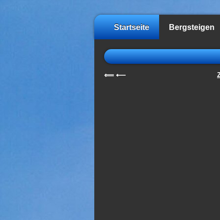
Startseite
Bergsteigen
⟸
⟵