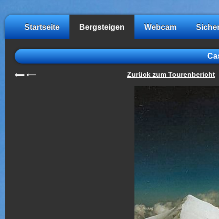
Startseite
Bergsteigen
Webcam
Siche
Cas
Zurück zum Tourenbericht
⟸
⟵