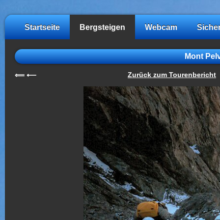
Startseite
Bergsteigen
Webcam
Siche
Mont Pel
Zurück zum Tourenbericht
⟸
⟵