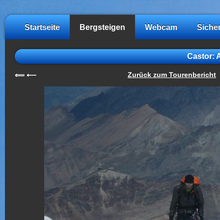
Startseite
Bergsteigen
Webcam
Siche
Castor: 
Zurück zum Tourenbericht
⟸
⟵