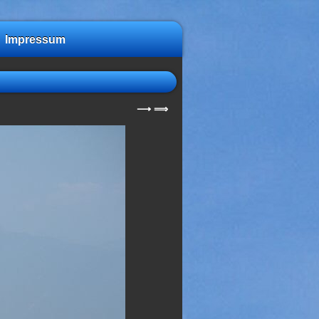
Impressum
⟶
⟹