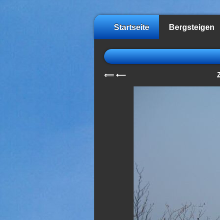
Startseite
Bergsteigen
⟸
⟵