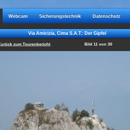
Webcam
Sicherungstechnik
Datenschutz
Via Amicizia, Cima S.A.T.: Der Gipfel
Zurück zum Tourenbericht
Bild 11 von 30