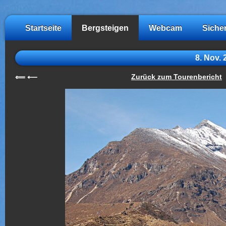
Startseite
Bergsteigen
Webcam
Siche
8. Nov.
Zurück zum Tourenbericht
⟸
⟵