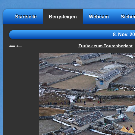
Startseite
Bergsteigen
Webcam
Siche
8. Nov. 2
Zurück zum Tourenbericht
⟸
⟵