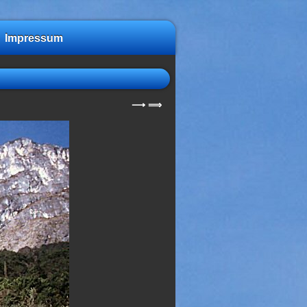
Impressum
⟶
⟹