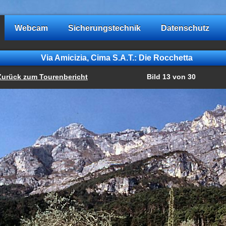
Webcam
Sicherungstechnik
Datenschutz
Via Amicizia, Cima S.A.T.: Die Rocchetta
Zurück zum Tourenbericht
Bild 13 von 30