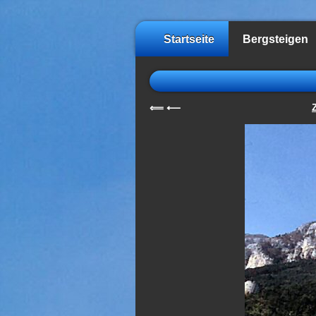
Startseite
Bergsteigen
⟸
⟵