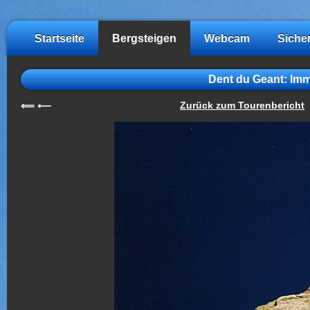
Startseite
Bergsteigen
Webcam
Siche
Dent du Geant: Imm
Zurück zum Tourenbericht
⟸
⟵