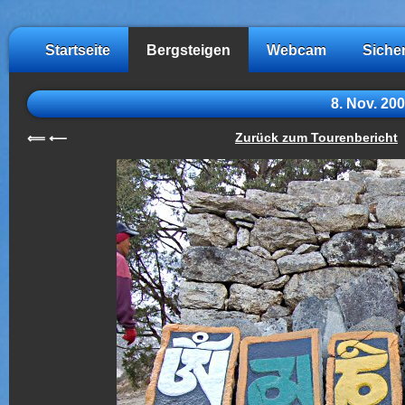
Startseite
Bergsteigen
Webcam
Siche
8. Nov. 2
Zurück zum Tourenbericht
⟸
⟵