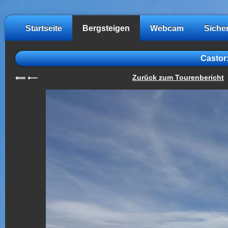
Startseite
Bergsteigen
Webcam
Siche
Castor:
Zurück zum Tourenbericht
⟸
⟵