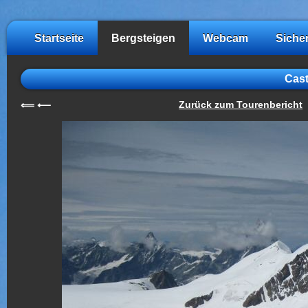
Startseite
Bergsteigen
Webcam
Siche
Cast
Zurück zum Tourenbericht
⟸
⟵