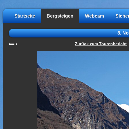
Startseite
Bergsteigen
Webcam
Siche
8. N
Zurück zum Tourenbericht
⟸
⟵