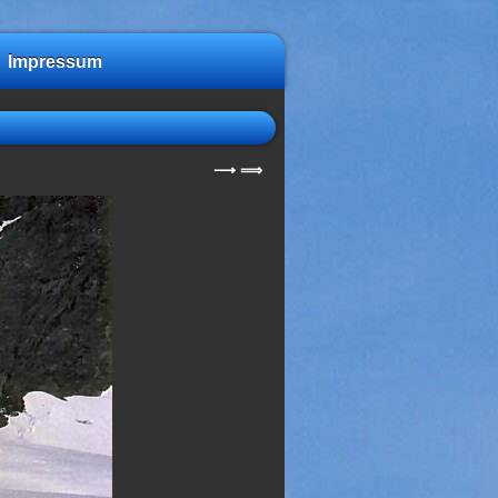
Impressum
⟶
⟹