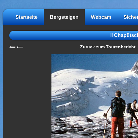
Startseite
Bergsteigen
Webcam
Siche
Il Chapütsc
Zurück zum Tourenbericht
⟸
⟵